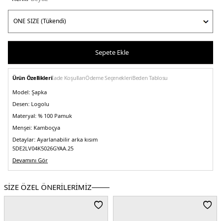
Sepete Ekle
Ürün Özellikleri
İade Koşulları
Ödeme Seçenekleri
Beden Tablosu
Model:
Şapka
Desen:
Logolu
Materyal:
% 100 Pamuk
Menşei:
Kamboçya
Detaylar:
Ayarlanabilir arka kısım
5DE2LV04K5026GYAA.25
Devamını Gör
SİZE ÖZEL ÖNERİLERİMİZ