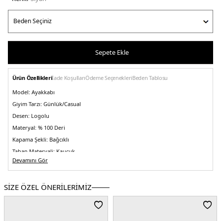
Sepete Ekle
Ürün Özellikleri
İade Koşulları
Ödeme Seçenekleri
Beden Tablosu
Model:
Ayakkabı
Giyim Tarzı:
Günlük/Casual
Desen:
Logolu
Materyal:
% 100 Deri
Kapama Şekli:
Bağcıklı
Taban Materyali:
Kauçuk
Devamını Gör
Burun Tipi:
Yuvarlak
Menşei:
Çin
5DE1YM0YM013690GJ.07
SİZE ÖZEL ÖNERİLERİMİZ