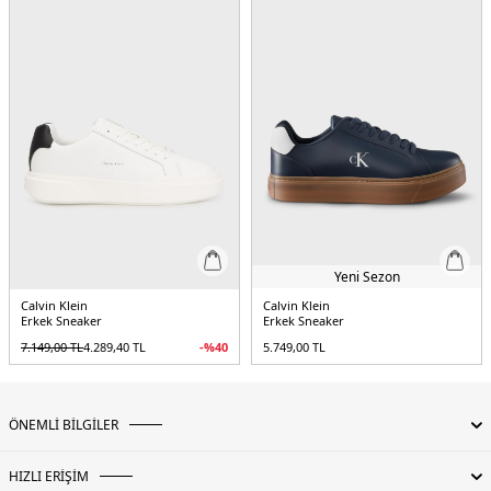
Yeni Sezon
Calvin Klein
Calvin Klein
Erkek Sneaker
Erkek Sneaker
7.149,00
TL
4.289,40
TL
-%
40
5.749,00
TL
ÖNEMLİ BİLGİLER
HIZLI ERİŞİM