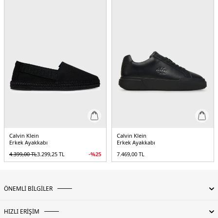
Calvin Klein
Calvin Klein
Erkek Ayakkabı
Erkek Ayakkabı
4.399,00
TL
3.299,25
TL
-%
25
7.469,00
TL
ÖNEMLİ BİLGİLER
HIZLI ERİŞİM