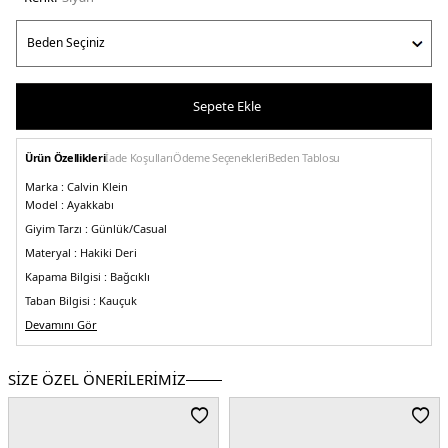
Sepete Ekle
Ürün Özellikleri
İade Koşulları
Ödeme Seçenekleri
Beden Tablosu
Marka :
Calvin Klein
Model :
Ayakkabı
Giyim Tarzı :
Günlük/Casual
Materyal :
Hakiki Deri
Kapama Bilgisi :
Bağcıklı
Taban Bilgisi :
Kauçuk
Taban Kalınlığı :
Devamını Gör
3,5 cm
Toplam Yükseklik :
12 cm
Üretim Yeri :
Çin
SİZE ÖZEL ÖNERİLERİMİZ
5DE1HM0HM01017BEH.07