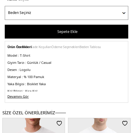
Sepete Ekle
Ürün Özellikleri
İade Koşulları
Ödeme Seçenekleri
Beden Tablosu
Model :
T-Shirt
Giyim Tarzı :
Günlük / Casual
Desen :
Logolu
Materyal :
% 100 Pamuk
Yaka Bilgisi :
Bisiklet Yaka
Kol Bilgisi :
Kısa Kol
Devamını Gör
Kalıp Bilgisi :
Regular Fit
Menşei :
Sri Lanka
5DE1LV04RD820GYAA.25
SİZE ÖZEL ÖNERİLERİMİZ