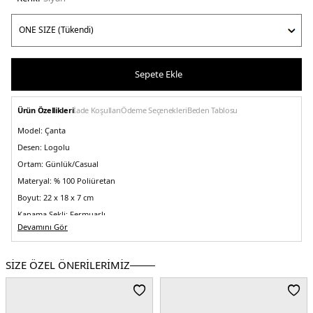
Sepete Ekle
Ürün Özellikleri
İade Koşulları
Ödeme Seçenekleri
Beden Tablosu
Model:
Çanta
Desen:
Logolu
Ortam:
Günlük/Casual
Materyal:
% 100 Poliüretan
Boyut:
22 x 18 x 7 cm
Kapama Şekli:
Fermuarlı
Devamını Gör
Yaş Grubu:
Yetişkin
Askı Türü:
Ayarlanabilir Askılı
SİZE ÖZEL ÖNERİLERİMİZ
Menşei:
Endonezya
5DE1LV04D3317GUB1.07