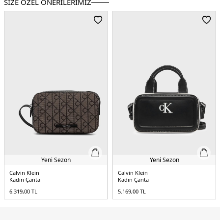
SİZE ÖZEL ÖNERİLERİMİZ
Ortam:
Günlük/Casual
Materyal:
% 100 Poliüretan
Boyut:
20 x 12 x 7 cm
Kapama Şekli:
Fermuarlı
Yaş Grubu:
Yetişkin
Askı Türü:
Ayarlanabilir Askılı
Menşei:
Kamboçya
5DE2LV04F3331G3JH.118
Yeni Sezon
Yeni Sezon
Calvin Klein
Calvin Klein
Kadın Çanta
Kadın Çanta
6.319,00
TL
5.169,00
TL