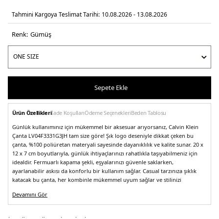
Tahmini Kargoya Teslimat Tarihi:
10.08.2026 - 13.08.2026
Renk:
gümüş
Sepete Ekle
Ürün Özellikleri
İade Koşulları
Ödeme Seçenekleri
Beden Tablosu
Günlük kullanımınız için mükemmel bir aksesuar arıyorsanız, Calvin Klein
Çanta LV04F3331G3JH tam size göre! Şık logo deseniyle dikkat çeken bu
çanta, %100 poliüretan materyali sayesinde dayanıklılık ve kalite sunar. 20 x
12 x 7 cm boyutlarıyla, günlük ihtiyaçlarınızı rahatlıkla taşıyabilmeniz için
idealdir. Fermuarlı kapama şekli, eşyalarınızı güvenle saklarken,
ayarlanabilir askısı da konforlu bir kullanım sağlar. Casual tarzınıza şıklık
katacak bu çanta, her kombinle mükemmel uyum sağlar ve stilinizi
tamamlar. Calvin Klein kalitesiyle, gündelik yaşamınızda fark yaratın!
Devamını Gör
Model:
Çanta
Desen:
Logolu