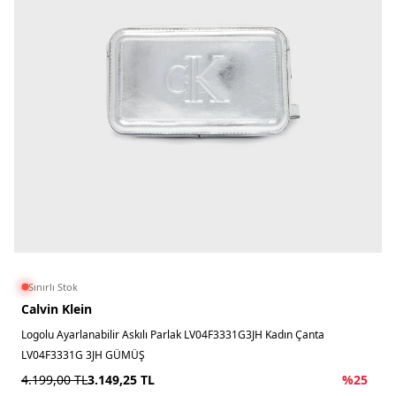
Sınırlı Stok
Calvin Klein
Logolu Ayarlanabilir Askılı Parlak LV04F3331G3JH Kadın Çanta
LV04F3331G 3JH GÜMÜŞ
4.199,00
TL
3.149,25
TL
%
25