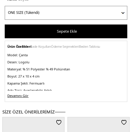
Sepete Ekle
Ürün Özellikleri
İade Koşulları
Ödeme Seçenekleri
Beden Tablosu
Model:
Çanta
Desen:
Logolu
Materyal:
% 51 Polyester % 49 Poliüretan
Boyut:
27 x 10 x 4 cm
Kapama Şekli:
Fermuarlı
Askı Türü:
Ayarlanabilir Askılı
Devamını Gör
Menşei:
Kamboçya
5DE2LV04F3170GFUP.25
SİZE ÖZEL ÖNERİLERİMİZ