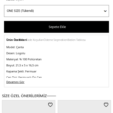
Sepete Ekle
Ürün Özellikleri
İade Koşulları
Ödeme Seçenekleri
Beden Tablosu
Model:
Çanta
Desen:
Logolu
Materyal:
% 100 Poliüretan
Boyut:
21,5 x 5 x 16,5 cm
Kapama Şekli:
Fermuar
Cep Tipi:
Fermuarlı Ön Cep
Devamını Gör
Askı Türü:
Çıkarılabilir ve Ayarlanabilir Askılı
Menşei:
Kamboçya
SİZE ÖZEL ÖNERİLERİMİZ
Detaylar:
- Çıkarılabilir ve ayarlanabilir tutma saplı
5DE2LV04F3094GUB1.07