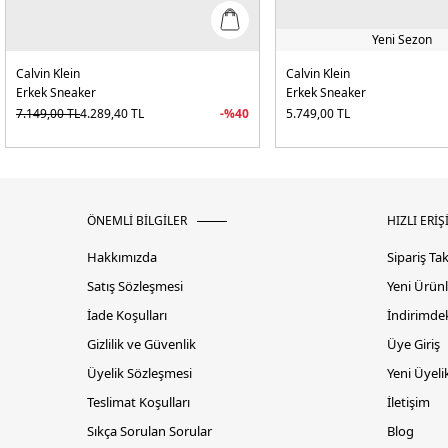
Yeni Sezon
Calvin Klein
Calvin Klein
Erkek Sneaker
Erkek Sneaker
7.149,00
TL
4.289,40
TL
-%
40
5.749,00
TL
ÖNEMLİ BİLGİLER
HIZLI ERİŞ
Hakkımızda
Sipariş Ta
Satış Sözleşmesi
Yeni Ürünl
İade Koşulları
İndirimdek
Gizlilik ve Güvenlik
Üye Giriş
Üyelik Sözleşmesi
Yeni Üyeli
Teslimat Koşulları
İletişim
Sıkça Sorulan Sorular
Blog