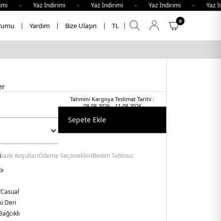
imi - Yaz İndirimi - Yaz İndirimi - Yaz İndirimi - Yaz İn
0
rumu
Yardım
Bize Ulaşın
TL
er
Tahmini Kargoya Teslimat Tarihi :
08.08.2026 - 11.08.2026
Sepete Ekle
i
İade Koşulları
Ödeme Seçenekleri
Beden Tablosu
bı
/Casual
i Deri
Bağcıklı