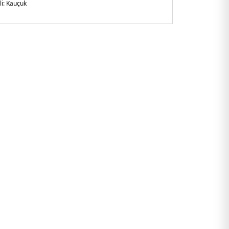
i:
Kauçuk
arlak Burun
lirtilmemiş
şkin
4600GJ.07