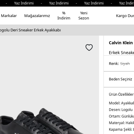
i - Yaz İndirimi - Yaz İndirimi - Yaz İndirimi - Yaz İndir
%
Yeni
Markalar
Mağazalarımız
Kargo Du
İndirim
Sezon
Logolu Deri Sneaker Erkek Ayakkabı
Calvin Klein
Erkek Sneak
Renk:
si̇yah
Ürün Özellikler
Model:
Ayakka
Desen:
Logolu
Ortam:
Günlük
Materyal:
Hakik
Kapama Şekli: