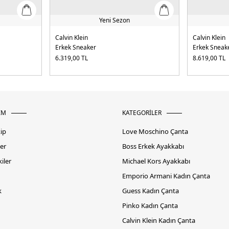
Yeni Sezon
Calvin Klein
Calvin Klein
Erkek Sneaker
Erkek Sneak
6.319,00
TL
8.619,00
TL
İM
KATEGORİLER
kip
Love Moschino Çanta
er
Boss Erkek Ayakkabı
iler
Michael Kors Ayakkabı
Emporio Armani Kadın Çanta
k
Guess Kadın Çanta
Pinko Kadın Çanta
Calvin Klein Kadın Çanta