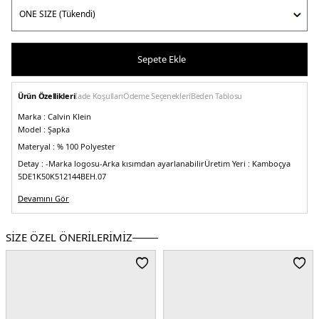
Sepete Ekle
Ürün Özellikleri
İade Koşulları
Ödeme Seçenekleri
Beden Tablosu
Marka :
Calvin Klein
Model :
Şapka
Materyal :
% 100 Polyester
Detay :
-Marka logosu
-Arka kısımdan ayarlanabilir
Üretim Yeri :
Kamboçya
5DE1K50K512144BEH.07
Devamını Gör
SİZE ÖZEL ÖNERİLERİMİZ