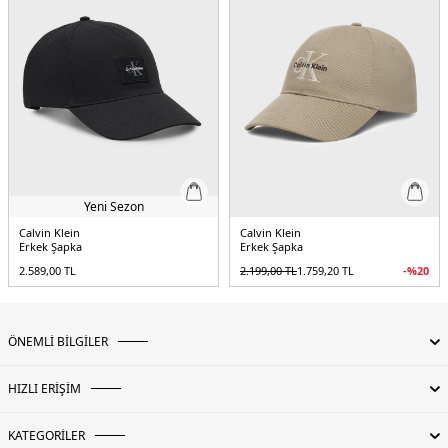
Yeni Sezon
Calvin Klein
Calvin Klein
Erkek Şapka
Erkek Şapka
2.589,00
TL
2.199,00
TL
1.759,20
TL
-%
20
ÖNEMLİ BİLGİLER
HIZLI ERİŞİM
KATEGORİLER