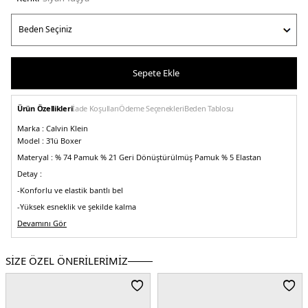
Sepete Ekle
Ürün Özellikleri
İade Koşulları
Ödeme Seçenekleri
Beden Tablosu
Marka :
Calvin Klein
Model :
3'lü Boxer
Materyal :
% 74 Pamuk % 21 Geri Dönüştürülmüş Pamuk % 5 Elastan
Detay :
-Konforlu ve elastik bantlı bel
-Yüksek esneklik ve şekilde kalma
Üretim Yeri :
Devamını Gör
Hindistan
5DE1000NB3528EMRS.0747
SİZE ÖZEL ÖNERİLERİMİZ