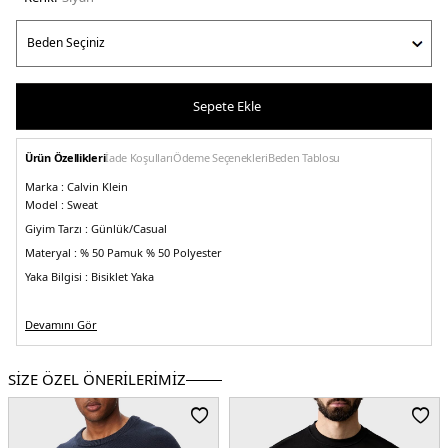
Sepete Ekle
Ürün Özellikleri
İade Koşulları
Ödeme Seçenekleri
Beden Tablosu
Marka :
Calvin Klein
Model :
Sweat
Giyim Tarzı :
Günlük/Casual
Materyal :
% 50 Pamuk % 50 Polyester
Yaka Bilgisi :
Bisiklet Yaka
Kol Bilgisi :
Devamını Gör
Uzun Kol
Kalıp Bilgisi :
Regular Fit
Manken Ölçüsü :
Kilo : 79 kg / Boy : 1.89 cm / Göğüs : 101 cm / Bel : 83 cm /
SİZE ÖZEL ÖNERİLERİMİZ
Basen : 102 cm / Beden : M
Üretim Yeri :
Türkiye
5DE1J30J314536BAE.07