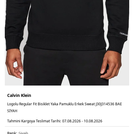
Calvin Klein
Logolu Regular Fit Bisiklet Yaka Pamuklu Erkek Sweat J30J314536 BAE
SİYAH
Tahmini Kargoya Teslimat Tarihi:
07.08.2026 - 10.08.2026
Renk:
si̇yah