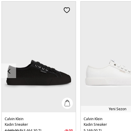
Yeni Sezon
Calvin Klein
Calvin Klein
Kadın Sneaker
Kadın Sneaker
4.949,00
TL
3.464,30
TL
-%
30
5.169,00
TL