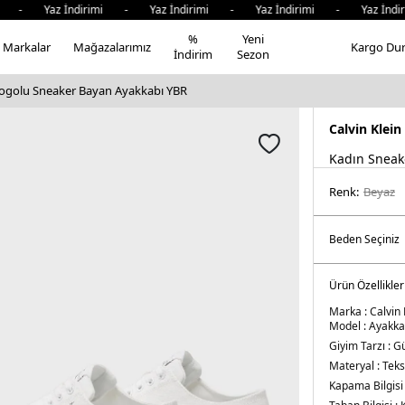
i - Yaz İndirimi - Yaz İndirimi - Yaz İndirimi - Yaz İndi
%
Yeni
Markalar
Mağazalarımız
Kargo Du
İndirim
Sezon
 Logolu Sneaker Bayan Ayakkabı YBR
Calvin Klein
Kadın Sneak
Renk:
beyaz
Ürün Özellikler
Marka :
Calvin 
Model :
Ayakka
Giyim Tarzı :
Gü
Materyal :
Tekst
Kapama Bilgisi