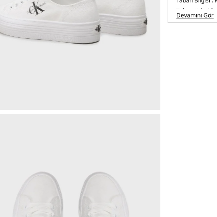
Taban Bilgisi :
Taban Kalınlığı 
Devamını Gör
Toplam Yüksekl
Üretim Yeri :
Çi
5DE2YW0YW01