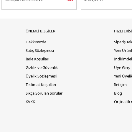
ÖNEMLİ BİLGİLER
HIZLI ERİŞ
Hakkımızda
Sipariş Ta
Satış Sözleşmesi
Yeni Ürünl
İade Koşulları
İndirimdek
Gizlilik ve Güvenlik
Üye Giriş
Üyelik Sözleşmesi
Yeni Üyeli
Teslimat Koşulları
İletişim
Sıkça Sorulan Sorular
Blog
KVKK
Orijinallik