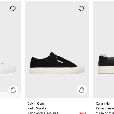
Calvin Klein
Calvin Klein
Kadın Sneaker
Kadın Sneak
4.599,00
TL
3.449,25
TL
-%
25
7.149,00
TL
5