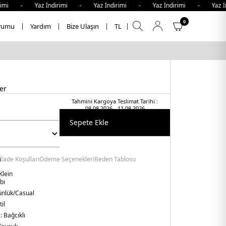
rimi - Yaz İndirimi - Yaz İndirimi - Yaz İndirimi - Yaz İn
0
rumu
Yardım
Bize Ulaşın
TL
er
Tahmini Kargoya Teslimat Tarihi :
08.08.2026 - 11.08.2026
Sepete Ekle
i
İade Koşulları
Ödeme Seçenekleri
Beden Tablosu
Klein
bı
nlük/Casual
il
 :
Bağcıklı