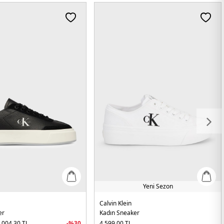
Yeni Sezon
Calvin Klein
er
Kadın Sneaker
.004,30
TL
-%
30
4.599,00
TL