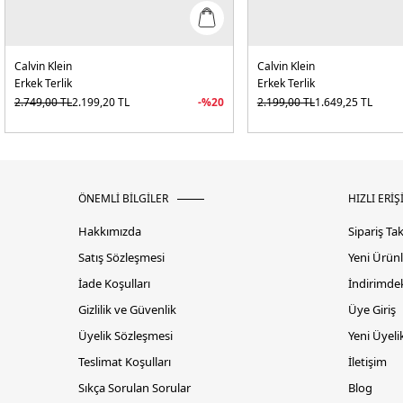
Calvin Klein
Calvin Klein
Erkek Terlik
Erkek Terlik
2.749,00
TL
2.199,20
TL
-%
20
2.199,00
TL
1.649,25
TL
ÖNEMLİ BİLGİLER
HIZLI ERİŞ
Hakkımızda
Sipariş Ta
Satış Sözleşmesi
Yeni Ürünl
İade Koşulları
İndirimdek
Gizlilik ve Güvenlik
Üye Giriş
Üyelik Sözleşmesi
Yeni Üyeli
Teslimat Koşulları
İletişim
Sıkça Sorulan Sorular
Blog