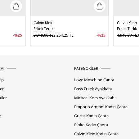
Calvin Klein
Calvin Klein
Erkek Terlik
Erkek Terlik
-%
25
3.019,00
TL
2.264,25
TL
-%
25
4.949,00
TL
3
İM
KATEGORİLER
kip
Love Moschino Çanta
er
Boss Erkek Ayakkabı
iler
Michael Kors Ayakkabı
Emporio Armani Kadın Çanta
k
Guess Kadın Çanta
Pinko Kadın Çanta
Calvin Klein Kadın Çanta