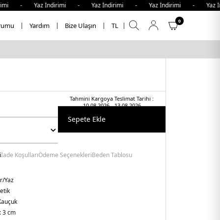
imi - Yaz İndirimi - Yaz İndirimi - Yaz İndirimi - Yaz İn
0
rumu
Yardım
Bize Ulaşın
TL
Tahmini Kargoya Teslimat Tarihi :
10.08.2026 - 13.08.2026
Sepete Ekle
i
İade Koşulları
Ödeme Seçenekleri
Beden Tablosu
r/Yaz
etik
Kauçuk
:
3 cm