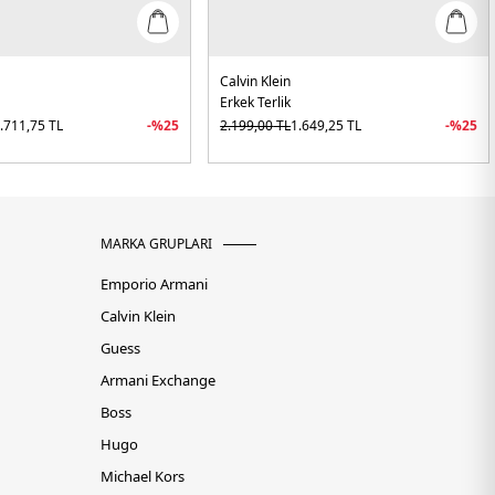
Calvin Klein
Erkek Terlik
.711,75
TL
-%
25
2.199,00
TL
1.649,25
TL
-%
25
MARKA GRUPLARI
Emporio Armani
Calvin Klein
Guess
Armani Exchange
Boss
Hugo
Michael Kors