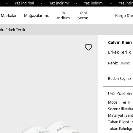
i - Yaz İndirimi - Yaz İndirimi - Yaz İndirimi - Yaz İndir
%
Yeni
Markalar
Mağazalarımız
Kargo Du
İndirim
Sezon
lu Erkek Terlik
Calvin Klein
Erkek Terlik
Renk:
beyaz
Ürün Özellikler
Model :
Terlik
Sezon :
İlkbaha
Materyal :
Sent
Taban Bilgisi :
Taban Kalınlığı 