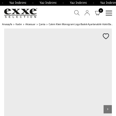
i - Yaz İndirimi - Yaz İndirimi - Yaz İndirimi - Yaz İndi
0
Anasayfa
Kadın
Aksesuar
Çanta
Calvin Klein Monogram Logo Baskılı Ayarlanabilir Askılı Bayan Çanta RMU