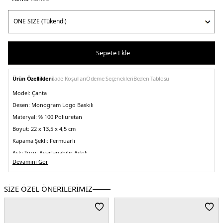
Sepete Ekle
Ürün Özellikleri
İade Koşulları
Ödeme Seçenekleri
Beden Tablosu
Model:
Çanta
Desen:
Monogram Logo Baskılı
Materyal:
% 100 Poliüretan
Boyut:
22 x 13,5 x 4,5 cm
Kapama Şekli:
Fermuarlı
Askı Türü:
Ayarlanabilir Askılı
Devamını Gör
Menşei:
Kamboçya
5DE2LV04F3099GRMU.03
SİZE ÖZEL ÖNERİLERİMİZ