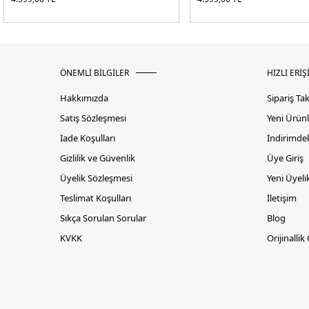
ÖNEMLİ BİLGİLER
HIZLI ERİŞ
Hakkımızda
Sipariş Ta
Satış Sözleşmesi
Yeni Ürünl
İade Koşulları
İndirimdek
Gizlilik ve Güvenlik
Üye Giriş
Üyelik Sözleşmesi
Yeni Üyeli
Teslimat Koşulları
İletişim
Sıkça Sorulan Sorular
Blog
KVKK
Orijinallik