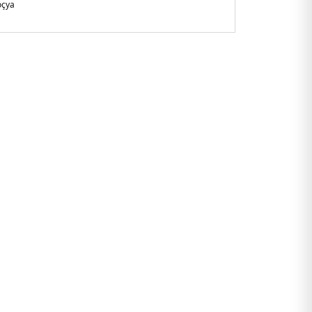
çya
not bölmesi -8 adet kart yuvası -Fermuarlı bozuk para
942BEH.07