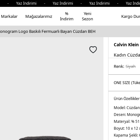
i - Yaz İndirimi - Yaz İndirimi - Yaz İndirimi - Yaz İndi
%
Yeni
Markalar
Mağazalarımız
Kargo Du
İndirim
Sezon
Monogram Logo Baskılı Fermuarlı Bayan Cüzdan BEH
Calvin Klein
Kadın Cüzd
Renk:
si̇yah
Ürün Özellikler
Model:
Cüzdan
Desen:
Monogr
Materyal:
% 51
Boyut:
10 x 12 
Kapama Şekli: