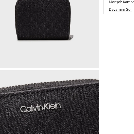
Menşei:
Kambo
Detaylar:
-Bank
Devamını Gör
bölmesi
5DE2K60K612