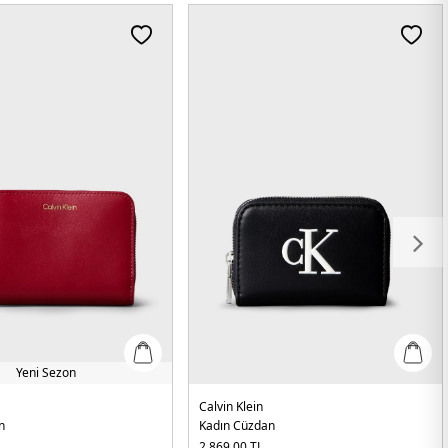
Yeni Sezon
Calvin Klein
n
Kadın Cüzdan
2.869,00
TL