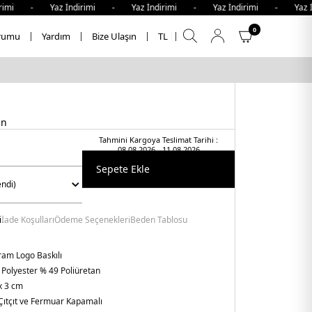
rimi - Yaz İndirimi - Yaz İndirimi - Yaz İndirimi - Yaz İn
0
rumu
Yardım
Bize Ulaşın
TL
an
Tahmini Kargoya Teslimat Tarihi :
08.08.2026 - 11.08.2026
Sepete Ekle
i
İade Koşulları
Ödeme Seçenekleri
Beden Tablosu
am Logo Baskılı
 Polyester % 49 Poliüretan
x 3 cm
Çıtçıt ve Fermuar Kapamalı