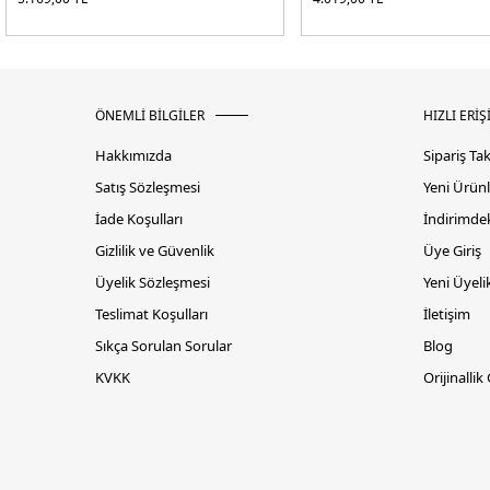
ÖNEMLİ BİLGİLER
HIZLI ERİŞ
Hakkımızda
Sipariş Ta
Satış Sözleşmesi
Yeni Ürünl
İade Koşulları
İndirimdek
Gizlilik ve Güvenlik
Üye Giriş
Üyelik Sözleşmesi
Yeni Üyeli
Teslimat Koşulları
İletişim
Sıkça Sorulan Sorular
Blog
KVKK
Orijinallik