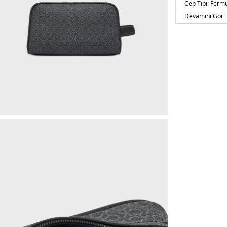
Cep Tipi:
Fermu
Askı Türü:
Tek 
Devamını Gör
Menşei:
Endon
5DE1LV04D10