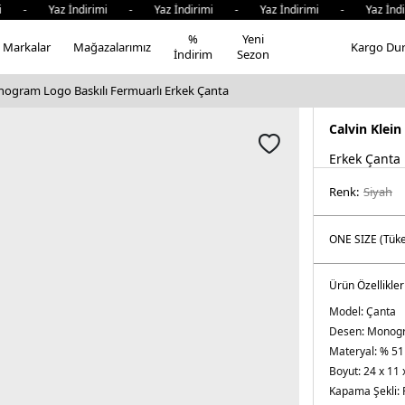
i - Yaz İndirimi - Yaz İndirimi - Yaz İndirimi - Yaz İndi
%
Yeni
Markalar
Mağazalarımız
Kargo Du
İndirim
Sezon
nogram Logo Baskılı Fermuarlı Erkek Çanta
Calvin Klein
Erkek Çanta
Renk:
siyah
Ürün Özellikler
Model:
Çanta
Desen:
Monogr
Materyal:
% 51
Boyut:
24 x 11 
Kapama Şekli: