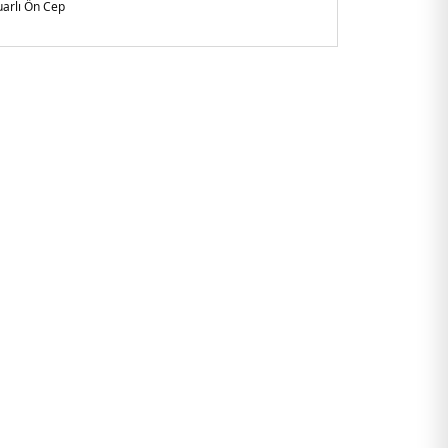
arlı Ön Cep
tutma saplı
ezya
41GUB1.07