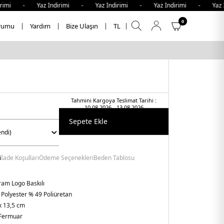
rimi - Yaz İndirimi - Yaz İndirimi - Yaz İndirimi - Yaz İ
0
rumu
Yardım
Bize Ulaşın
TL
Tahmini Kargoya Teslimat Tarihi :
10.08.2026 - 13.08.2026
Sepete Ekle
i
İade Koşulları
Ödeme Seçenekleri
Beden Tablosu
am Logo Baskılı
 Polyester % 49 Poliüretan
x 13,5 cm
Fermuar