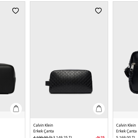
Calvin Klein
Calvin Klein
Erkek Çanta
Erkek Çanta
4.199,00
TL
3.149,25
TL
-%
25
5.169,00
TL