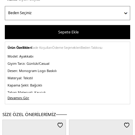
Sepete Ekle
Ürün Özellikleri
İade Koşulları
Ödeme Seçenekleri
Beden Tablosu
Model:
Ayakkabı
Giyim Tarzı:
Günlük/Casual
Desen:
Monogram Logo Baskılı
Materyal:
Tekstil
Kapama Şekli:
Bağcıklı
Taban Materyali:
Kauçuk
Devamını Gör
Taban Kalınlığı:
2,5 cm
Menşei:
Çin
5DE1YM0YM013680GM.389
SİZE ÖZEL ÖNERİLERİMİZ