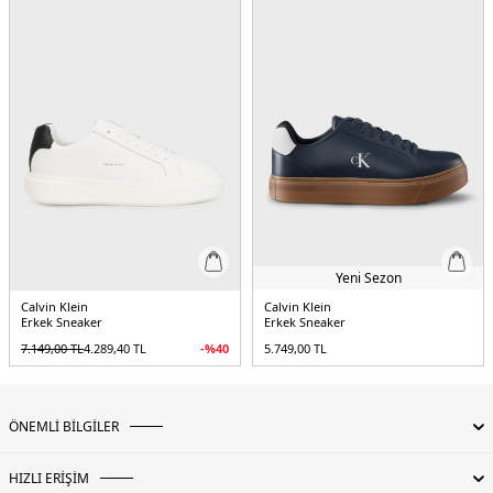
Yeni Sezon
Calvin Klein
Calvin Klein
Erkek Sneaker
Erkek Sneaker
7.149,00
TL
4.289,40
TL
-%
40
5.749,00
TL
ÖNEMLİ BİLGİLER
HIZLI ERİŞİM