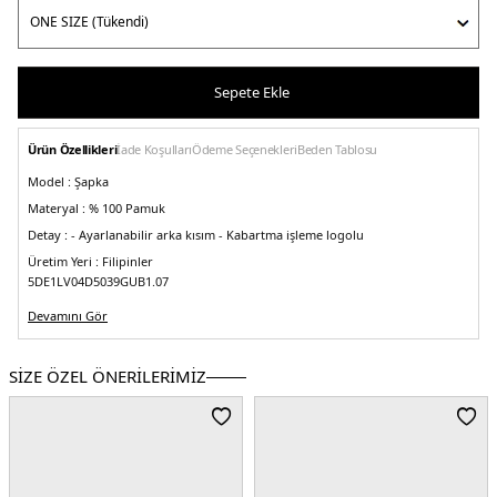
Sepete Ekle
Ürün Özellikleri
İade Koşulları
Ödeme Seçenekleri
Beden Tablosu
Model :
Şapka
Materyal :
% 100 Pamuk
Detay :
- Ayarlanabilir arka kısım
- Kabartma işleme logolu
Üretim Yeri :
Filipinler
5DE1LV04D5039GUB1.07
Devamını Gör
SİZE ÖZEL ÖNERİLERİMİZ