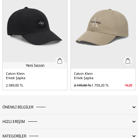
Yeni Sezon
Calvin Klein
Calvin Klein
Erkek Şapka
Erkek Şapka
2.589,00
TL
2.199,00
TL
1.759,20
TL
-%
20
ÖNEMLİ BİLGİLER
HIZLI ERİŞİM
KATEGORİLER