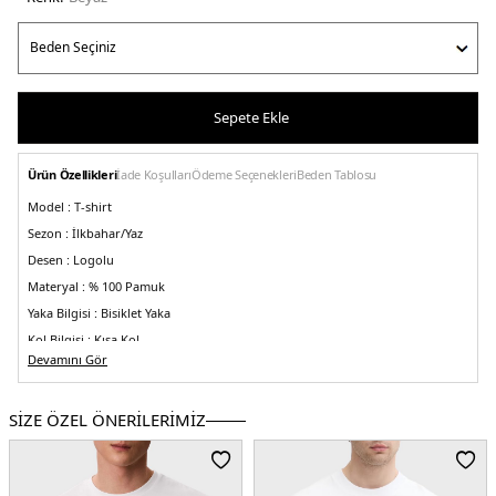
Sepete Ekle
Ürün Özellikleri
İade Koşulları
Ödeme Seçenekleri
Beden Tablosu
Model :
T-shirt
Sezon :
İlkbahar/Yaz
Desen :
Logolu
Materyal :
% 100 Pamuk
Yaka Bilgisi :
Bisiklet Yaka
Kol Bilgisi :
Kısa Kol
Devamını Gör
Kalıp Bilgisi :
Regular Fit
Üretim Yeri :
Türkiye
5DE1K10K112487YAS.25
SİZE ÖZEL ÖNERİLERİMİZ