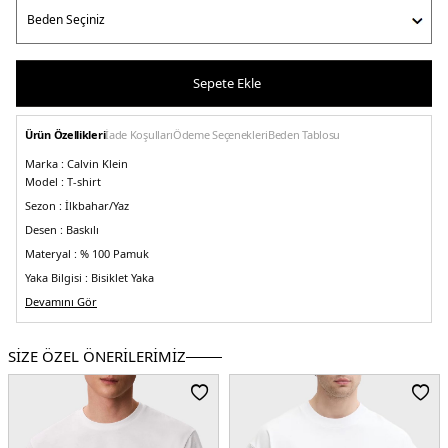
Sepete Ekle
Ürün Özellikleri
İade Koşulları
Ödeme Seçenekleri
Beden Tablosu
Marka :
Calvin Klein
Model :
T-shirt
Sezon :
İlkbahar/Yaz
Desen :
Baskılı
Materyal :
% 100 Pamuk
Yaka Bilgisi :
Bisiklet Yaka
Kol Bilgisi :
Devamını Gör
Kısa Kol
Kalıp Bilgisi :
Regular Fit
Manken Ölçüsü :
Boy : 1.86 cm / Beden : L
SİZE ÖZEL ÖNERİLERİMİZ
Üretim Yeri :
Vietnam
5DE1J30J325683YAF.25