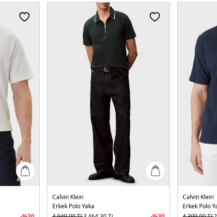
Calvin Klein
Calvin Klein
Erkek Polo Yaka
Erkek Polo Y
-%
30
4.949,00
TL
3.464,30
TL
-%
30
4.399,00
TL
2