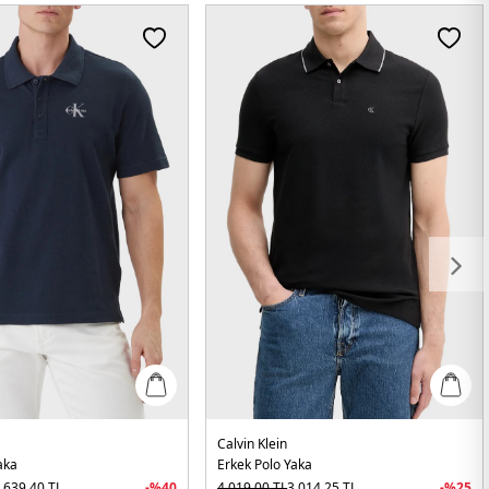
Calvin Klein
aka
Erkek Polo Yaka
.639,40
TL
-%
40
4.019,00
TL
3.014,25
TL
-%
25