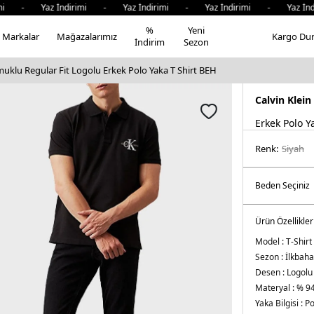
i - Yaz İndirimi - Yaz İndirimi - Yaz İndirimi - Yaz İndi
%
Yeni
Markalar
Mağazalarımız
Kargo Du
İndirim
Sezon
muklu Regular Fit Logolu Erkek Polo Yaka T Shirt BEH
Calvin Klein
Erkek Polo Y
Renk:
si̇yah
Ürün Özellikler
Model :
T-Shirt
Sezon :
İlkbaha
Desen :
Logolu
Materyal :
% 94
Yaka Bilgisi :
Po