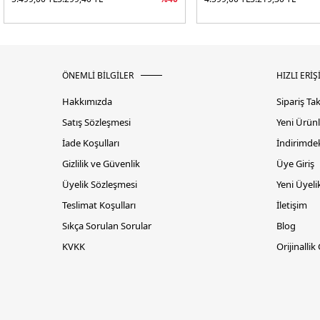
ÖNEMLİ BİLGİLER
HIZLI ERİŞ
Hakkımızda
Sipariş Ta
Satış Sözleşmesi
Yeni Ürünl
İade Koşulları
İndirimdek
Gizlilik ve Güvenlik
Üye Giriş
Üyelik Sözleşmesi
Yeni Üyeli
Teslimat Koşulları
İletişim
Sıkça Sorulan Sorular
Blog
KVKK
Orijinallik