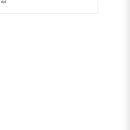
 Kol
gular Fit
üğmeli polo yaka
- Göğüste marka monogram nakışlı işleme
ietnam
64BEH.07