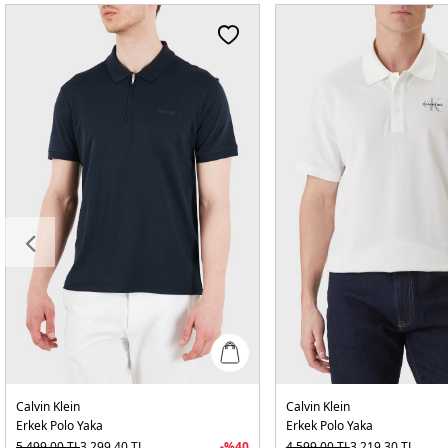
Calvin Klein
Calvin Klein
Erkek Polo Yaka
Erkek Polo Yaka
5.499,00
TL
3.299,40
TL
-%
40
4.599,00
TL
3.219,30
TL