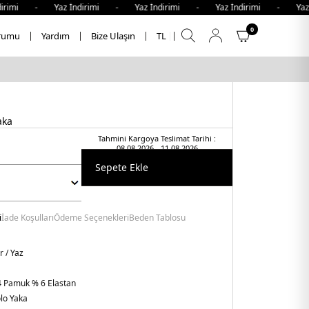
rimi - Yaz İndirimi - Yaz İndirimi - Yaz İndirimi - Yaz İn
0
rumu
Yardım
Bize Ulaşın
TL
aka
Tahmini Kargoya Teslimat Tarihi :
08.08.2026 - 11.08.2026
Sepete Ekle
i
İade Koşulları
Ödeme Seçenekleri
Beden Tablosu
r / Yaz
 Pamuk % 6 Elastan
lo Yaka