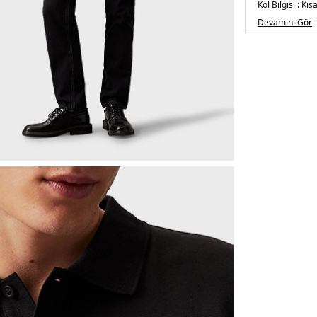
Kol Bilgisi :
Kısa
Kalıp Bilgisi :
Re
Devamını Gör
Detay :
- İki d
Üretim Yeri :
V
5DE1J30J3256