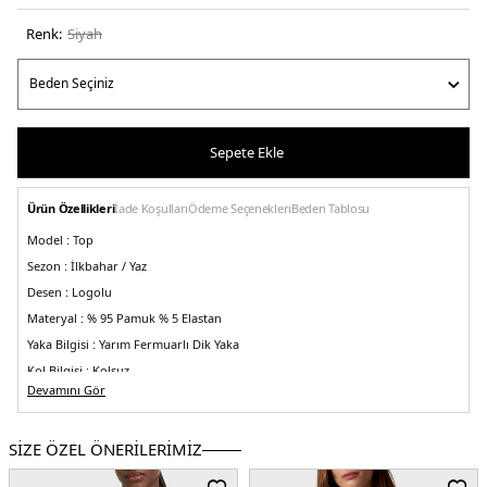
Renk:
si̇yah
Sepete Ekle
Ürün Özellikleri
İade Koşulları
Ödeme Seçenekleri
Beden Tablosu
Model :
Top
Sezon :
İlkbahar / Yaz
Desen :
Logolu
Materyal :
% 95 Pamuk % 5 Elastan
Yaka Bilgisi :
Yarım Fermuarlı Dik Yaka
Kol Bilgisi :
Kolsuz
Devamını Gör
Kalıp Bilgisi :
Slim Fit
Üretim Yeri :
Vietnam
5DE2LV047C909GUB1.07
SİZE ÖZEL ÖNERİLERİMİZ