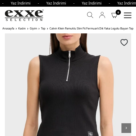
i - Yaz İndirimi - Yaz İndirimi - Yaz İndirimi - Yaz İndir
0
Anasayfa
Kadın
Giyim
Top
Calvin Klein Pamuklu Slim Fit Fermuarlı Dik Yaka Logolu Bayan Top