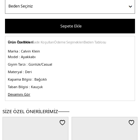
Sepete Ekle
Ürün Özellikleri
İade Koşulları
Ödeme Seçenekleri
Beden Tablosu
Marka :
Calvin Klein
Model :
Ayakkabı
Giyim Tarzı :
Günlük/Casual
Materyal :
Deri
Kapama Bilgisi :
Bağcıklı
Taban Bilgisi :
Kauçuk
Topuk Kalınlığı :
Devamını Gör
3 cm
Toplam Yükseklik :
11 cm
Üretim Yeri :
Çin
SİZE ÖZEL ÖNERİLERİMİZ
5DE1YM0YM00670BDS.07