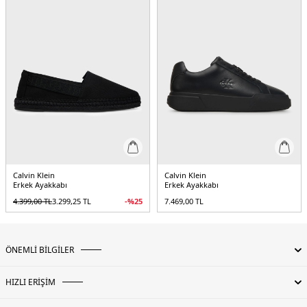
Calvin Klein
Calvin Klein
Erkek Ayakkabı
Erkek Ayakkabı
4.399,00
TL
3.299,25
TL
-%
25
7.469,00
TL
ÖNEMLİ BİLGİLER
HIZLI ERİŞİM