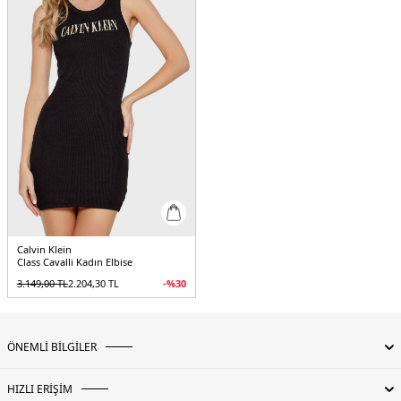
Calvin Klein
Class Cavalli Kadın Elbise
3.149,00
TL
2.204,30
TL
-%
30
ÖNEMLİ BİLGİLER
HIZLI ERİŞİM