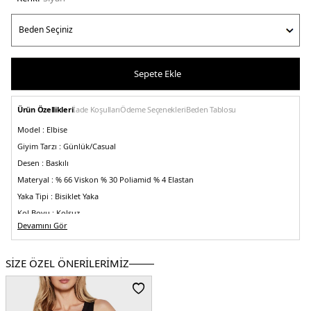
Sepete Ekle
Ürün Özellikleri
İade Koşulları
Ödeme Seçenekleri
Beden Tablosu
Model :
Elbise
Giyim Tarzı :
Günlük/Casual
Desen :
Baskılı
Materyal :
% 66 Viskon % 30 Poliamid % 4 Elastan
Yaka Tipi :
Bisiklet Yaka
Kol Boyu :
Kolsuz
Devamını Gör
Kalıp Bilgisi :
Slim Fit, Mini Boy
Menşei :
Çin
SİZE ÖZEL ÖNERİLERİMİZ
Detaylar :
-Yırtmaçlı
5DE2J20J225290BEH.07