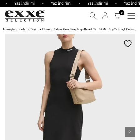
imi - Yaz İndirimi - Yaz İndirimi - Yaz İndirimi - Yaz İnd
0
Anasayfa
Kadın
Giyim
Elbise
Calvin Klein Streç Logo Baskılı Slim Fit Mini Boy Yırtmaçlı Kadın Elbise BEH