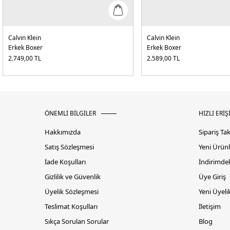
Calvin Klein
Calvin Klein
Erkek Boxer
Erkek Boxer
2.749,00
TL
2.589,00
TL
ÖNEMLİ BİLGİLER
HIZLI ERİŞ
Hakkımızda
Sipariş Ta
Satış Sözleşmesi
Yeni Ürünl
İade Koşulları
İndirimdek
Gizlilik ve Güvenlik
Üye Giriş
Üyelik Sözleşmesi
Yeni Üyeli
Teslimat Koşulları
İletişim
Sıkça Sorulan Sorular
Blog