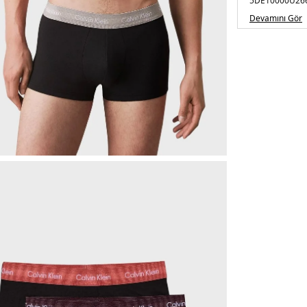
5DE10000U26
Devamını Gör