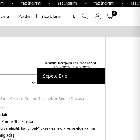
i - Yaz İndirimi - Yaz İndirimi - Yaz İndirimi - Yaz İndi
0
rumu
Yardım
Bize Ulaşın
TL
Tahmini Kargoya Teslimat Tarihi :
07.08.2026 - 10.08.2026
Sepete Ekle
i
İade Koşulları
Ödeme Seçenekleri
Beden Tablosu
xer
skılı
 Pamuk % 5 Elastan
u ve elastik bantlı bel
-Yüksek esneklik ve şekilde kalma
angladeş