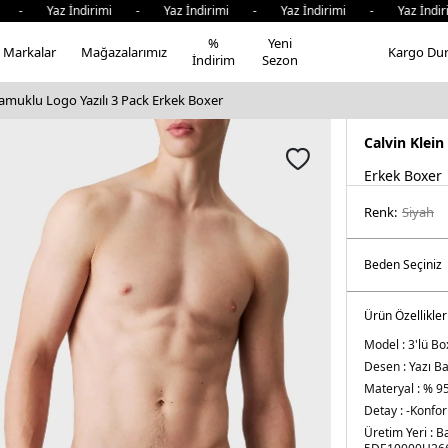
- Yaz İndirimi - Yaz İndirimi - Yaz İndirimi - Yaz İndirim
%
Yeni
Markalar
Mağazalarımız
Kargo Du
İndirim
Sezon
Pamuklu Logo Yazılı 3 Pack Erkek Boxer
Calvin Klein
Erkek Boxer
Renk:
si̇yah
Ürün Özellikler
Model :
3'lü Bo
Desen :
Yazı Ba
Materyal :
% 95
Detay :
-Konforl
Üretim Yeri :
B