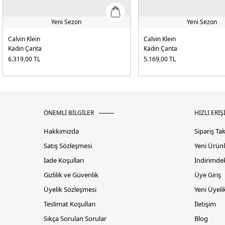
Yeni Sezon
Yeni Sezon
Calvin Klein
Calvin Klein
Kadın Çanta
Kadın Çanta
6.319,00
TL
5.169,00
TL
ÖNEMLİ BİLGİLER
HIZLI ERİŞ
Hakkımızda
Sipariş Ta
Satış Sözleşmesi
Yeni Ürünl
İade Koşulları
İndirimdek
Gizlilik ve Güvenlik
Üye Giriş
Üyelik Sözleşmesi
Yeni Üyeli
Teslimat Koşulları
İletişim
Sıkça Sorulan Sorular
Blog