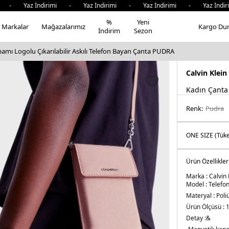
 - Yaz İndirimi - Yaz İndirimi - Yaz İndirimi - Yaz İndiri
%
Yeni
Markalar
Mağazalarımız
Kargo Du
İndirim
Sezon
mamı Logolu Çıkarılabilir Askılı Telefon Bayan Çanta PUDRA
Calvin Klein
Kadın Çanta
Renk:
pudra
Ürün Özellikler
Marka :
Calvin 
Model :
Telefo
Materyal :
Poli
Ürün Ölçüsü :
1
Detay :&