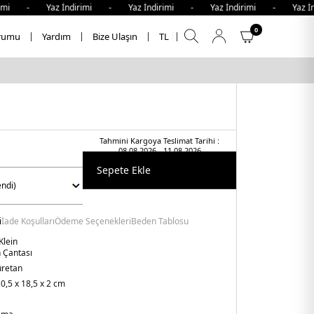
mi - Yaz İndirimi - Yaz İndirimi - Yaz İndirimi - Yaz İnd
0
rumu
Yardım
Bize Ulaşın
TL
Tahmini Kargoya Teslimat Tarihi :
08.08.2026 - 11.08.2026
Sepete Ekle
i
İade Koşulları
Ödeme Seçenekleri
Beden Tablosu
Klein
n Çantası
üretan
0,5 x 18,5 x 2 cm