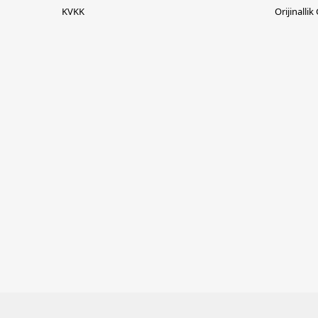
KVKK
Orijinallik