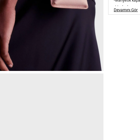
-Manyetik kap
-Marka logosu
Devamını Gör
-Maksimum kay
Üretim Yeri :
&K
5DE2K60K6106