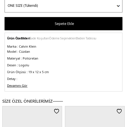
Sepete Ekle
Ürün Özellikleri
İade Koşulları
Ödeme Seçenekleri
Beden Tablosu
Marka :
Calvin Klein
Model :
Cüzdan
Materyal :
Poliüretan
Desen :
Logolu
Ürün Ölçüsü :
19 x 12 x 5 cm
Detay :
-
Devamını Gör
Marka logosu
-Arka dış cepli
-Manyetik kapama
-6 adet kart yuvası
-
Çıkarılabilir zincir askılı
Üretim Yeri :
Kamboçya
SİZE ÖZEL ÖNERİLERİMİZ
5DE2K60K6122600GR.07