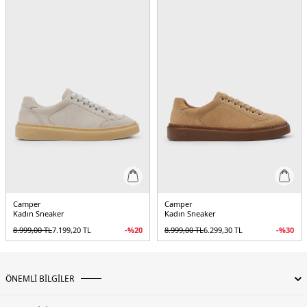
&
2DEK201909004.25
Camper
Camper
Kadın Sneaker
Kadın Sneaker
8.999,00
TL
7.199,20
TL
-%
20
8.999,00
TL
6.299,30
TL
-%
30
ÖNEMLİ BİLGİLER