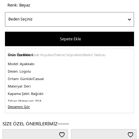
Renk:
beyaz
Sepete Ekle
Ürün Özellikleri
İade Koşulları
Ödeme Seçenekleri
Beden Tablosu
Model:
Ayakkabı
Desen:
Logolu
Ortam:
Günlük/Casual
Materyal:
Deri
Kapama Şekli:
Bağcıklı
Taban Materyali:
EVA
Devamını Gör
Burun Tipi:
Yuvarlak Burun
Topuk Boyu:
Belirtilmemiş
SİZE ÖZEL ÖNERİLERİMİZ
Topuk Tipi:
Düz
Yaş Grubu:
Yetişkin
Menşei:
Vietnam