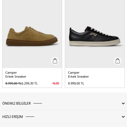
Camper
Camper
Erkek Sneaker
Erkek Sneaker
8.999,00
TL
6.299,30
TL
-%
30
8.999,00
TL
ÖNEMLİ BİLGİLER
HIZLI ERİŞİM