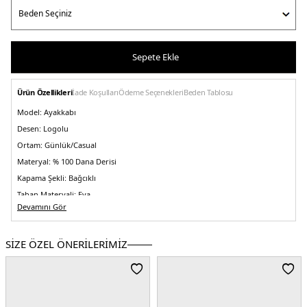
Sepete Ekle
Ürün Özellikleri
İade Koşulları
Ödeme Seçenekleri
Beden Tablosu
Model:
Ayakkabı
Desen:
Logolu
Ortam:
Günlük/Casual
Materyal:
% 100 Dana Derisi
Kapama Şekli:
Bağcıklı
Taban Materyali:
Eva
Devamını Gör
Burun Tipi:
Yuvarlak Burun
Topuk Boyu:
Belirtilmemiş
SİZE ÖZEL ÖNERİLERİMİZ
Topuk Tipi:
Düz
Yaş Grubu:
Yetişkin
Menşei:
Vietnam
3DE1K100752001.07