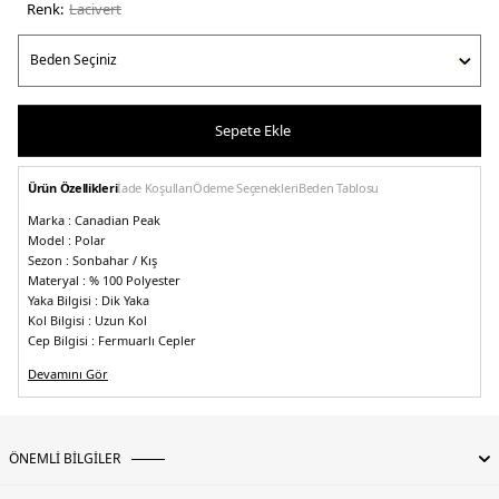
Renk:
laci̇vert
Sepete Ekle
Ürün Özellikleri
İade Koşulları
Ödeme Seçenekleri
Beden Tablosu
Marka :
Canadian Peak
Model :
Polar
Sezon :
Sonbahar / Kış
Materyal :
% 100 Polyester
Yaka Bilgisi :
Dik Yaka
Kol Bilgisi :
Uzun Kol
Cep Bilgisi :
Fermuarlı Cepler
Kapama Bilgisi :
Fermuar
Devamını Gör
Detay :
-Marka logosu
-Yumuşak konforlu ve ergonomik yapıya sahip&
-Rüzgar ve soğuğa karşı dayanıklıdır
-Turbo-Dry 8000 serisi kolayca kurur
ve nefes alabilen özelliktedir.
Manken Ölçüsü :
&Kilo : 53 kg / Boy : 1.77 cm / Göğüs : 82 cm / Bel : 63 cm /
ÖNEMLİ BİLGİLER
Basen : 92 cm / Beden :&S
5DK2UDILAS.12