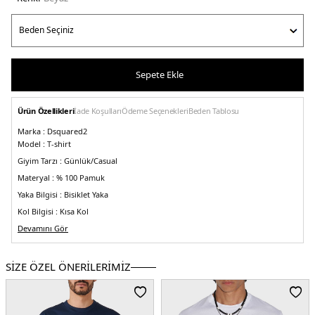
Sepete Ekle
Ürün Özellikleri
İade Koşulları
Ödeme Seçenekleri
Beden Tablosu
Marka :
Dsquared2
Model :
T-shirt
Giyim Tarzı :
Günlük/Casual
Materyal :
% 100 Pamuk
Yaka Bilgisi :
Bisiklet Yaka
Kol Bilgisi :
Kısa Kol
Kalıp Bilgisi :
Devamını Gör
Regular Fit
Üretim Yeri :
Romanya
5DY1S71GD1278S23009100.25
SİZE ÖZEL ÖNERİLERİMİZ