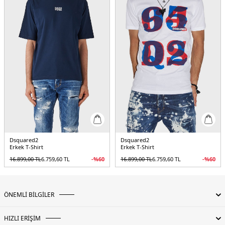
Dsquared2
Dsquared2
Erkek T-Shirt
Erkek T-Shirt
16.899,00
TL
6.759,60
TL
-%
60
16.899,00
TL
6.759,60
TL
-%
60
ÖNEMLİ BİLGİLER
HIZLI ERİŞİM