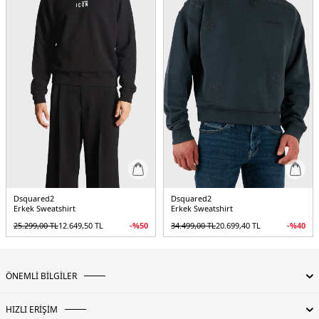
Dsquared2
Dsquared2
Erkek Sweatshirt
Erkek Sweatshirt
25.299,00
TL
12.649,50
TL
-%
50
34.499,00
TL
20.699,40
TL
-%
40
ÖNEMLİ BİLGİLER
HIZLI ERİŞİM