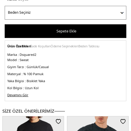
Sepete Ekle
Ürün Özellikleri
İade Koşulları
Ödeme Seçenekleri
Beden Tablosu
Marka :
Dsquared2
Model :
Sweat
Giyim Tarzı :
Günlük/Casual
Materyal :
% 100 Pamuk
Yaka Bilgisi :
Bisiklet Yaka
Kol Bilgisi :
Uzun Kol
Kalıp Bilgisi :
Devamını Gör
Slim Fit
Üretim Yeri :
İtalya
5DE1S79GU0073S25516100.25
SİZE ÖZEL ÖNERİLERİMİZ