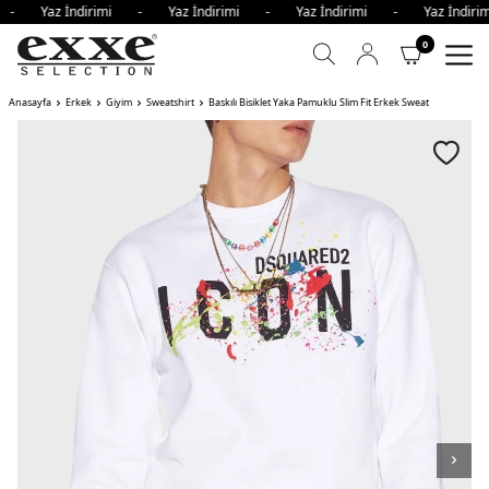
i - Yaz İndirimi - Yaz İndirimi - Yaz İndirimi - Yaz İndi
0
Anasayfa
Erkek
Giyim
Sweatshirt
Baskılı Bisiklet Yaka Pamuklu Slim Fit Erkek Sweat