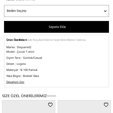
Sepete Ekle
Ürün Özellikleri
İade Koşulları
Ödeme Seçenekleri
Beden Tablosu
Marka :
Dsquared2
Model :
Çocuk T-shirt
Giyim Tarzı :
Günlük/Casual
Desen :
Logolu
Materyal :
% 100 Pamuk
Yaka Bilgisi :
Bisiklet Yaka
Kol Bilgisi :
Devamını Gör
Kısa Kol
Kalıp Bilgisi :
Standart Fit
Üretim Yeri :
Bulgaristan
SİZE ÖZEL ÖNERİLERİMİZ
5DE4DQ0028D004GWHITE.127