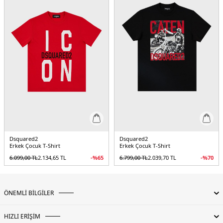
Dsquared2
Dsquared2
Erkek Çocuk T-Shirt
Erkek Çocuk T-Shirt
6.099,00
TL
2.134,65
TL
-%
65
6.799,00
TL
2.039,70
TL
-%
70
ÖNEMLİ BİLGİLER
HIZLI ERİŞİM