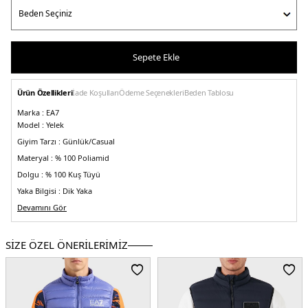
Sepete Ekle
Ürün Özellikleri
İade Koşulları
Ödeme Seçenekleri
Beden Tablosu
Marka :
EA7
Model :
Yelek
Giyim Tarzı :
Günlük/Casual
Materyal :
% 100 Poliamid
Dolgu :
% 100 Kuş Tüyü
Yaka Bilgisi :
Dik Yaka
Kapama Bilgisi :
Devamını Gör
Fermuarlı
Cep Bilgisi :
Cepli
Kalıp :
Regular Fit
SİZE ÖZEL ÖNERİLERİMİZ
Detay :
-İç cep
Üretim Yeri :
Çin
5DE18NPQ01PN29Z1846.08