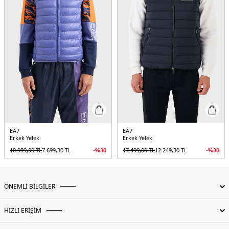
EA7
EA7
Erkek Yelek
Erkek Yelek
10.999,00
TL
7.699,30
TL
-%
30
17.499,00
TL
12.249,30
TL
-%
30
ÖNEMLİ BİLGİLER
HIZLI ERİŞİM