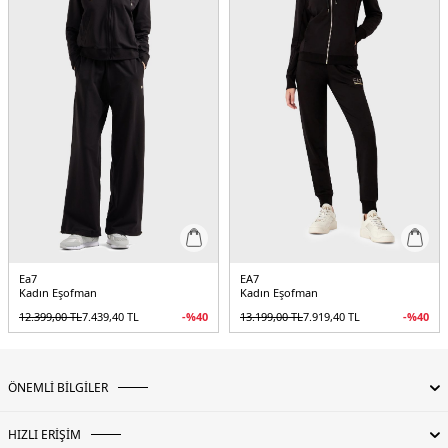
Ea7
EA7
Kadın Eşofman
Kadın Eşofman
12.399,00
TL
7.439,40
TL
-%
40
13.199,00
TL
7.919,40
TL
-%
40
ÖNEMLİ BİLGİLER
HIZLI ERİŞİM