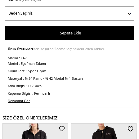
Sepete Ekle
Ürün Özellikleri
İade Koşulları
Ödeme Seçenekleri
Beden Tablosu
Marka :
EA7
Model :
Eşofman Takımı
Giyim Tarzı :
Spor Giyim
Materyal :
% 54 Pamuk % 42 Modal % 4 Elastan
Yaka Bilgisi :
Dik Yaka
Kapama Bilgisi :
Fermuarlı
Kol Bilgisi :
Devamını Gör
Uzun Kol
Cep Bilgisi :
Cepli
Kalıp Bilgisi :
Regular Fit
SİZE ÖZEL ÖNERİLERİMİZ
Manken Ölçüsü :
Boy : 1.76 cm / Beden : S
Üretim Yeri :
Türkiye
5DY23RTV56TJEAZ22BA.389