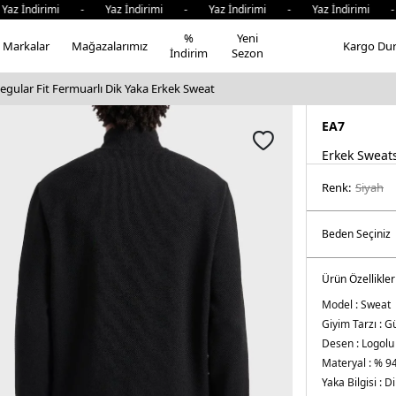
dirimi - Yaz İndirimi - Yaz İndirimi - Yaz İndirimi - Yaz 
%
Yeni
Markalar
Mağazalarımız
Kargo Du
İndirim
Sezon
egular Fit Fermuarlı Dik Yaka Erkek Sweat
EA7
Erkek Sweats
Renk:
si̇yah
Ürün Özellikler
Model :
Sweat
Giyim Tarzı :
Gü
Desen :
Logolu
Materyal :
% 94
Yaka Bilgisi :
Di