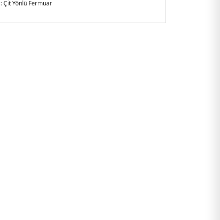
:
Çit Yönlü Fermuar
n Kol
li
gular Fit
186 cm boyunda L beden giyiyor
-Etek ucu ve manşetlerde
şerit detayı
amboçya
6AF10344UC001.07