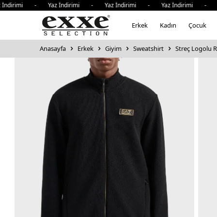
imi - Yaz İndirimi - Yaz İndirimi - Yaz İndirimi - Yaz İn
Erkek
Kadın
Çocuk
Anasayfa
Erkek
Giyim
Sweatshirt
Streç Logolu R