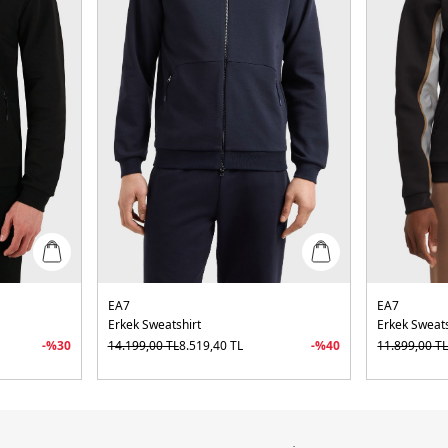
EA7
EA7
Erkek Sweatshirt
Erkek Sweats
-%
30
14.199,00
TL
8.519,40
TL
-%
40
11.899,00
T