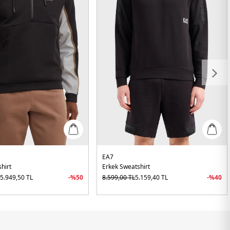
EA7
hirt
Erkek Sweatshirt
L
5.949,50
TL
-%
50
8.599,00
TL
5.159,40
TL
-%
40