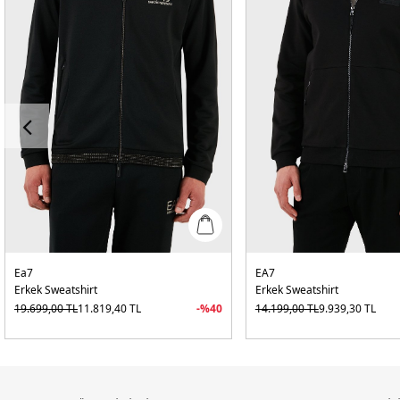
Ea7
EA7
Erkek Sweatshirt
Erkek Sweatshirt
19.699,00
TL
11.819,40
TL
-%
40
14.199,00
TL
9.939,30
TL