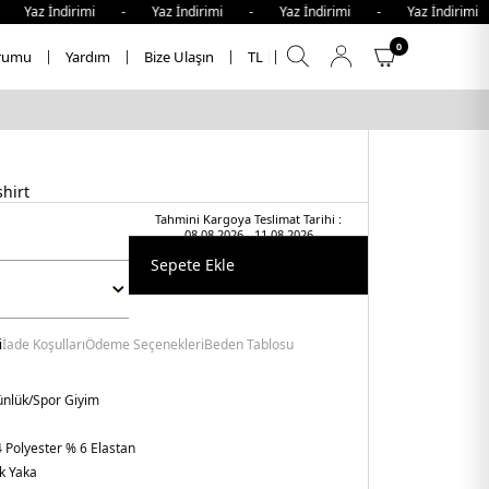
İndirimi - Yaz İndirimi - Yaz İndirimi - Yaz İndirimi - Y
0
rumu
Yardım
Bize Ulaşın
TL
hirt
Tahmini Kargoya Teslimat Tarihi :
08.08.2026 - 11.08.2026
Sepete Ekle
i
İade Koşulları
Ödeme Seçenekleri
Beden Tablosu
nlük/Spor Giyim
 Polyester % 6 Elastan
k Yaka