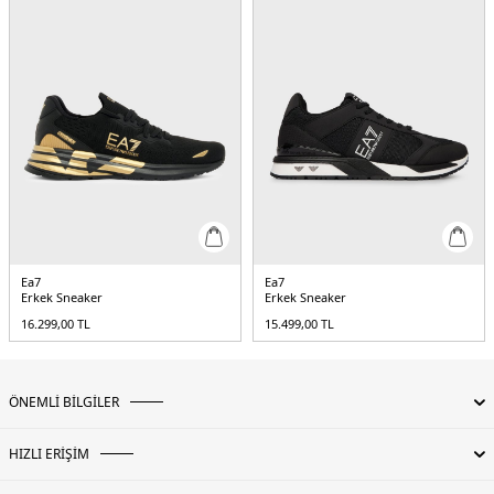
Ea7
Ea7
Erkek Sneaker
Erkek Sneaker
16.299,00
TL
15.499,00
TL
ÖNEMLİ BİLGİLER
HIZLI ERİŞİM