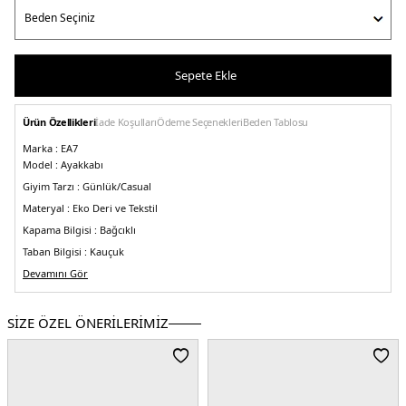
Sepete Ekle
Ürün Özellikleri
İade Koşulları
Ödeme Seçenekleri
Beden Tablosu
Marka :
EA7
Model :
Ayakkabı
Giyim Tarzı :
Günlük/Casual
Materyal :
Eko Deri ve Tekstil
Kapama Bilgisi :
Bağcıklı
Taban Bilgisi :
Kauçuk
Üretim Yeri :
Devamını Gör
Endonezya
5DE0X8X027XK05000175.25
SİZE ÖZEL ÖNERİLERİMİZ