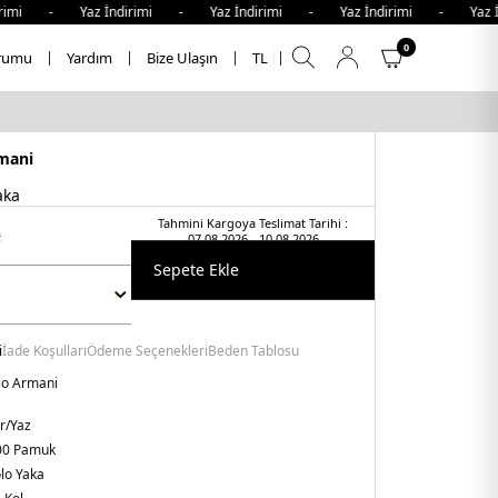
mi - Yaz İndirimi - Yaz İndirimi - Yaz İndirimi - Yaz İnd
0
rumu
Yardım
Bize Ulaşın
TL
mani
aka
Tahmini Kargoya Teslimat Tarihi :
t
07.08.2026 - 10.08.2026
Sepete Ekle
i
İade Koşulları
Ödeme Seçenekleri
Beden Tablosu
o Armani
r/Yaz
00 Pamuk
lo Yaka