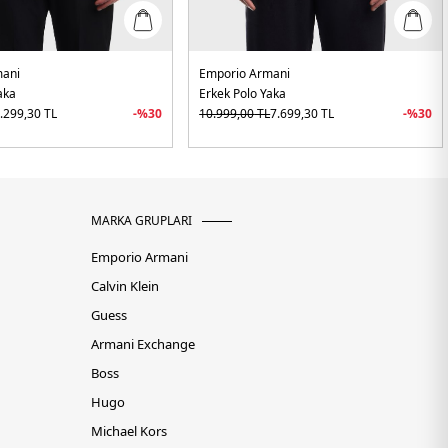
mani
Emporio Armani
aka
Erkek Polo Yaka
.299,30
TL
-%
30
10.999,00
TL
7.699,30
TL
-%
30
MARKA GRUPLARI
Emporio Armani
Calvin Klein
Guess
Armani Exchange
Boss
Hugo
Michael Kors