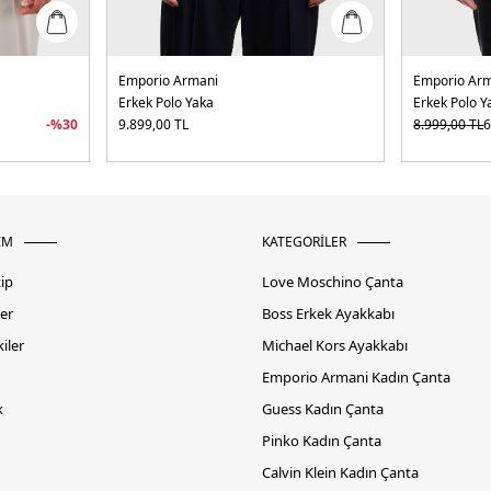
Emporio Armani
Emporio Ar
Erkek Polo Yaka
Erkek Polo Y
-%
30
9.899,00
TL
8.999,00
TL
6
İM
KATEGORİLER
kip
Love Moschino Çanta
er
Boss Erkek Ayakkabı
iler
Michael Kors Ayakkabı
Emporio Armani Kadın Çanta
k
Guess Kadın Çanta
Pinko Kadın Çanta
Calvin Klein Kadın Çanta