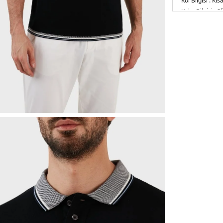
Kol Bilgisi :
Kısa
Kalıp Bilgisi :
Sl
Manken Ölçüsü
Basen : 102 cm
Üretim Yeri :
Tü
5DY13R1FC01J
Devamını Gör