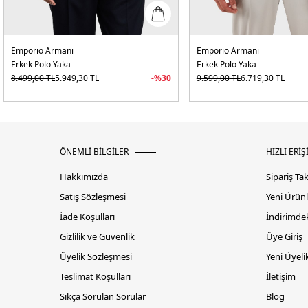
Emporio Armani
Emporio Armani
Erkek Polo Yaka
Erkek Polo Yaka
8.499,00
TL
5.949,30
TL
-%
30
9.599,00
TL
6.719,30
TL
ÖNEMLİ BİLGİLER
HIZLI ERİŞ
Hakkımızda
Sipariş Ta
Satış Sözleşmesi
Yeni Ürünl
İade Koşulları
İndirimdek
Gizlilik ve Güvenlik
Üye Giriş
Üyelik Sözleşmesi
Yeni Üyeli
Teslimat Koşulları
İletişim
Sıkça Sorulan Sorular
Blog