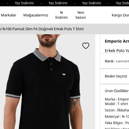
 - Yaz İndirimi - Yaz İndirimi - Yaz İndirimi - Yaz İndiri
%
Yeni
Markalar
Mağazalarımız
Kargo Du
İndirim
Sezon
 %100 Pamuk Slim Fit Düğmeli Erkek Polo T Shirt
Emporio Ar
Erkek Polo Y
Renk:
laci̇ver
Ürün Özellikler
Marka :
Empori
Model :
T-shirt
Sezon :
İlkbaha
Materyal :
% 1
Yaka Bilgisi :
Po