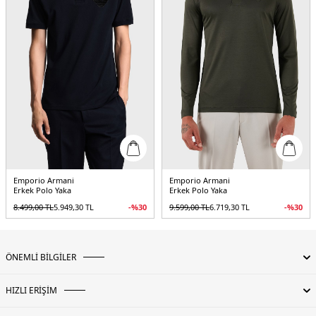
Emporio Armani
Emporio Armani
Erkek Polo Yaka
Erkek Polo Yaka
8.499,00
TL
5.949,30
TL
-%
30
9.599,00
TL
6.719,30
TL
-%
30
ÖNEMLİ BİLGİLER
HIZLI ERİŞİM