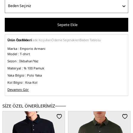
Sepete Ekle
Ürün Özellikleri
İade Koşulları
Ödeme Seçenekleri
Beden Tablosu
Marka :
Emporio Armani
Model :
T-shirt
Sezon :
İlkbahar/Yaz
Materyal :
% 100 Pamuk
Yaka Bilgisi :
Polo Yaka
Kol Bilgisi :
Kısa Kol
Kalıp Bilgisi :
Devamını Gör
Regular Fit
Üretim Yeri :
Türkiye
5DY13R1FG41JTKZ0079.07
SİZE ÖZEL ÖNERİLERİMİZ