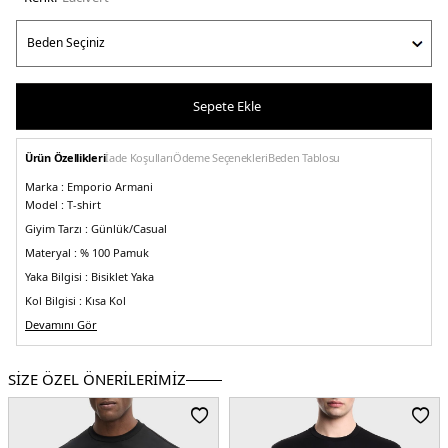
Sepete Ekle
Ürün Özellikleri
İade Koşulları
Ödeme Seçenekleri
Beden Tablosu
Marka :
Emporio Armani
Model :
T-shirt
Giyim Tarzı :
Günlük/Casual
Materyal :
% 100 Pamuk
Yaka Bilgisi :
Bisiklet Yaka
Kol Bilgisi :
Kısa Kol
Kalıp Bilgisi :
Devamını Gör
Regular Fit
Manken Ölçüsü :
Kilo : 79 kg / Boy : 1.89 cm / Göğüs : 101 cm / Bel : 83 cm /
Basen : 102 cm / Beden : M
SİZE ÖZEL ÖNERİLERİMİZ
Üretim Yeri :
Vietnam
5DY13R1TZ61JGYZ09J3.12