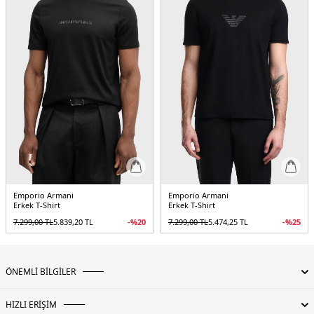
Emporio Armani
Emporio Armani
Erkek T-Shirt
Erkek T-Shirt
7.299,00
TL
5.839,20
TL
-%
20
7.299,00
TL
5.474,25
TL
-%
25
ÖNEMLİ BİLGİLER
HIZLI ERİŞİM