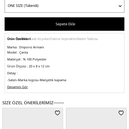
Sepete Ekle
Ürün Özellikleri
İade Koşulları
Ödeme Seçenekleri
Beden Tablosu
Marka :
Emporio Armani
Model :
Çanta
Materyal :
% 100 Polyester
Ürün Ölçüsü :
20 x 8 x 12 cm
Detay :
-Saten
-Marka logosu
-Manyetik kapama
-İçinde fermuarlı mini cüzdan detaylı
Devamını Gör
-Ayarlanabilir, çıkarılabilir omuz askısı
yaklaşık 90-100 cm
Üretim Yeri :
Çin
SİZE ÖZEL ÖNERİLERİMİZ
5DY2Y3E235YWR2V80001.07