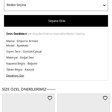
Sepete Ekle
Ürün Özellikleri
İade Koşulları
Ödeme Seçenekleri
Beden Tablosu
Marka :
Emporio Armani
Model :
Ayakkabı
Giyim Tarzı :
Günlük/Casual
Materyal :
Doğal Deri
Kapama Bilgisi :
Bağcıklı
Taban Bilgisi :
Kauçuk
Üretim Yeri :
Devamını Gör
Endonezya
5DY1X4X264XR128T862.25
SİZE ÖZEL ÖNERİLERİMİZ