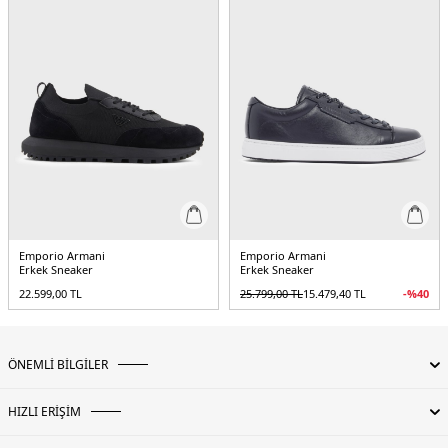
Emporio Armani
Emporio Armani
Erkek Sneaker
Erkek Sneaker
22.599,00
TL
25.799,00
TL
15.479,40
TL
-%
40
ÖNEMLİ BİLGİLER
HIZLI ERİŞİM