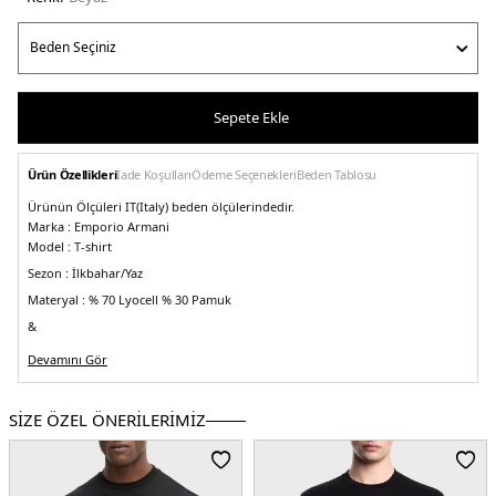
Sepete Ekle
Ürün Özellikleri
İade Koşulları
Ödeme Seçenekleri
Beden Tablosu
Ürünün Ölçüleri IT(Italy) beden ölçülerindedir.
Marka :
Emporio Armani
Model :
T-shirt
Sezon :
İlkbahar/Yaz
Materyal :
% 70 Lyocell % 30 Pamuk
&
Yaka Bilgisi :
Bisiklet Yaka
Devamını Gör
&
Kol Bilgisi :
Kısa Kol
SİZE ÖZEL ÖNERİLERİMİZ
&
Kalıp Bilgisi :
Relaxed Fit
&