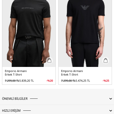
Üretim Yeri :
Vietnam
5DY13R1TBC1JUVZ0101.25
Emporio Armani
Emporio Armani
Erkek T-Shirt
Erkek T-Shirt
7.299,00
TL
5.839,20
TL
-%
20
7.299,00
TL
5.474,25
TL
-%
25
ÖNEMLİ BİLGİLER
HIZLI ERİŞİM