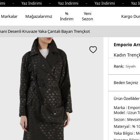
imi - Yaz İndirimi - Yaz İndirimi - Yaz İndirimi - Yaz İnd
%
Yeni
Markalar
Mağazalarımız
Kargo Du
İndirim
Sezon
ani Desenli Kruvaze Yaka Çantalı Bayan Trençkot
Emporio Ar
Kadın Trenç
Renk:
si̇yah
Ürün Özellikler
Marka :
Empori
Model :
Uzun T
Sezon :
Mevsim
Materyal :
% 10
Yaka Bilgisi :
M