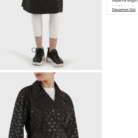
Kapama Bilgisi
Kol Bilgisi :
Uzu
Devamını Gör
Cep Bilgisi :
Cep
Kalıp Bilgisi :
Re
Detay :
-Astarsız mode
Manken Ölçüsü
Basen : 90 cm 
Üretim Yeri :
Çi
5DY23R2L622N