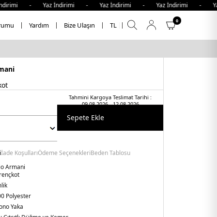
irimi - Yaz İndirimi - Yaz İndirimi - Yaz İndirimi - Yaz 
0
rumu
Yardım
Bize Ulaşın
TL
mani
kot
Tahmini Kargoya Teslimat Tarihi :
09.08.2026 - 12.08.2026
Sepete Ekle
i
İade Koşulları
Ödeme Seçenekleri
Beden Tablosu
o Armani
rençkot
lik
0 Polyester
ono Yaka