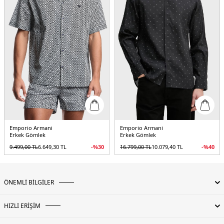
Emporio Armani
Emporio Armani
Erkek Gömlek
Erkek Gömlek
9.499,00
TL
6.649,30
TL
-%
30
16.799,00
TL
10.079,40
TL
-%
40
ÖNEMLİ BİLGİLER
HIZLI ERİŞİM