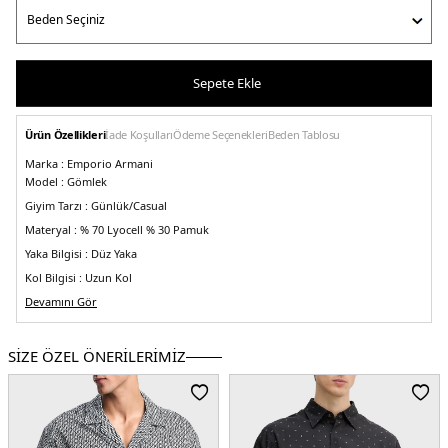
Sepete Ekle
Ürün Özellikleri
İade Koşulları
Ödeme Seçenekleri
Beden Tablosu
Marka :
Emporio Armani
Model :
Gömlek
Giyim Tarzı :
Günlük/Casual
Materyal :
% 70 Lyocell % 30 Pamuk
Yaka Bilgisi :
Düz Yaka
Kol Bilgisi :
Uzun Kol
Manken Ölçüsü :
Devamını Gör
Kilo : 79 kg / Boy : 1.88 cm / Göğüs : 100 cm / Bel : 81 cm /
Basen : 101 cm / Beden : M
Üretim Yeri :
Çin
SİZE ÖZEL ÖNERİLERİMİZ
5DE18N1CG11JUVZ0920.12