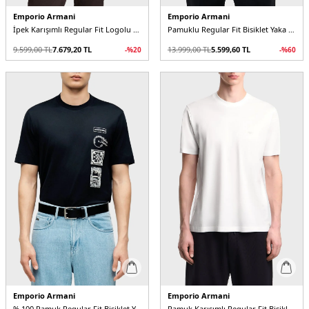
Emporio Armani
Emporio Armani
İpek Karışımlı Regular Fit Logolu Bisiklet Yaka Erkek T Shirt
Pamuklu Regular Fit Bisiklet Yaka Erkek T Shirt
9.599,00
TL
7.679,20
TL
13.999,00
TL
5.599,60
TL
-%
20
-%
60
Emporio Armani
Emporio Armani
% 100 Pamuk Regular Fit Bisiklet Yaka Baskılı Erkek T Shirt
Pamuk Karışımlı Regular Fit Bisiklet Yaka Erkek T Shirt