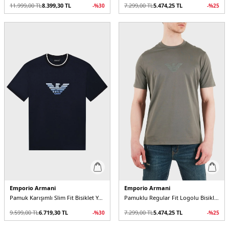
11.999,00
TL
8.399,30
TL
7.299,00
TL
5.474,25
TL
-%
30
-%
25
Emporio Armani
Emporio Armani
Pamuk Karışımlı Slim Fit Bisiklet Yaka Erkek T Shirt
Pamuklu Regular Fit Logolu Bisiklet Yaka Erkek T Shirt
9.599,00
TL
6.719,30
TL
7.299,00
TL
5.474,25
TL
-%
30
-%
25