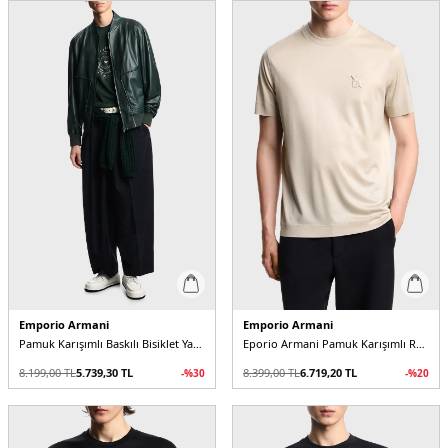
Emporio Armani
Emporio Armani
Pamuk Karışımlı Baskılı Bisiklet Yaka Erkek T Shirt
Eporio Armani Pamuk Karışımlı Regular Fit Logolu Bisiklet Yaka Erkek T Shirt
8.199,00
TL
5.739,30
TL
8.399,00
TL
6.719,20
TL
-%
30
-%
20