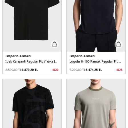
Emporio Armani
Emporio Armani
İpek Karışımlı Regular Fit V Yaka Jarse Erkek T Shirt
Logolu % 100 Pamuk Regular Fit Bisiklet Yaka Erkek T Shirt
8.599,00
TL
6.879,20
TL
7.299,00
TL
5.474,25
TL
-%
20
-%
25