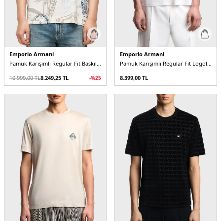
Emporio Armani
Emporio Armani
Pamuk Karışımlı Regular Fit Baskılı Bisiklet Yaka Erkek T Shirt
Pamuk Karışımlı Regular Fit Logolu Bisiklet Yaka Erkek T Shirt
10.999,00
TL
8.249,25
TL
8.399,00
TL
-%
25