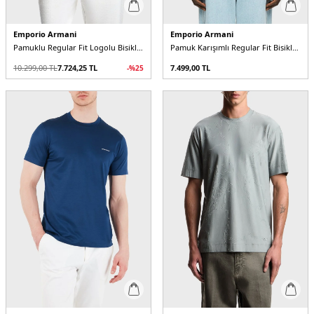
Emporio Armani
Emporio Armani
Pamuklu Regular Fit Logolu Bisiklet Yaka Erkek T Shirt
Pamuk Karışımlı Regular Fit Bisiklet Yaka Erkek T Shirt
10.299,00
TL
7.724,25
TL
7.499,00
TL
-%
25