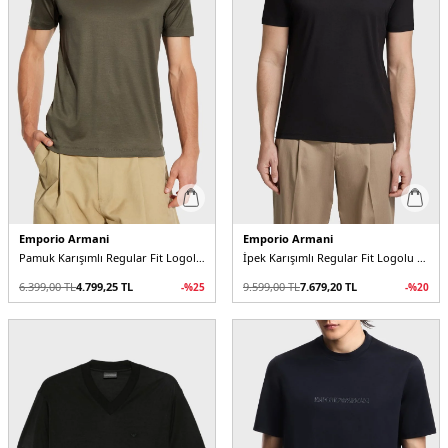
Emporio Armani
Emporio Armani
Pamuk Karışımlı Regular Fit Logolu Bisiklet Yaka Erkek T Shirt
İpek Karışımlı Regular Fit Logolu Bisiklet Yaka Erkek T Shirt
6.399,00
TL
4.799,25
TL
9.599,00
TL
7.679,20
TL
-%
25
-%
20