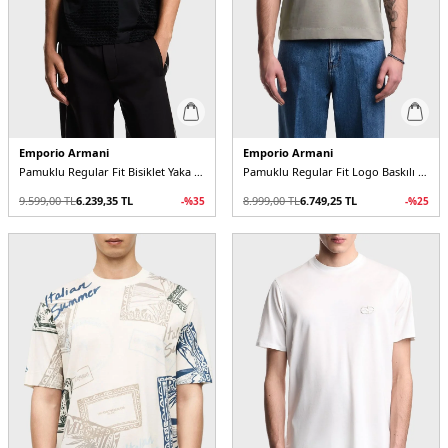
Emporio Armani
Emporio Armani
Pamuklu Regular Fit Bisiklet Yaka Tamamı Logolu Erkek T Shirt
Pamuklu Regular Fit Logo Baskılı Bisiklet Yaka Erkek T Shirt
9.599,00
TL
6.239,35
TL
8.999,00
TL
6.749,25
TL
-%
35
-%
25