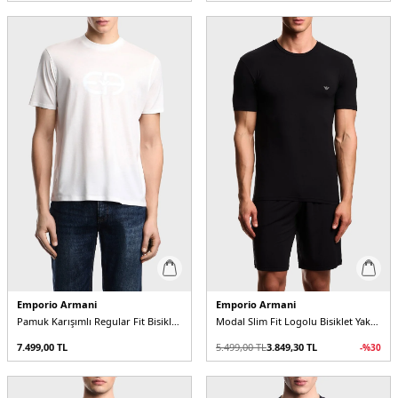
Emporio Armani
Emporio Armani
Pamuk Karışımlı Regular Fit Bisiklet Yaka Erkek T Shirt
Modal Slim Fit Logolu Bisiklet Yaka Erkek T Shirt
7.499,00
TL
5.499,00
TL
3.849,30
TL
-%
30