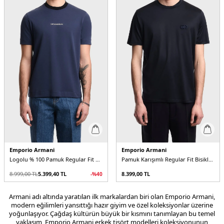
Emporio Armani
Emporio Armani
Logolu % 100 Pamuk Regular Fit Bisiklet Yaka Sırt Baskılı Erkek T Shirt
Pamuk Karışımlı Regular Fit Bisiklet Yaka Erkek T Shirt
8.999,00
TL
5.399,40
TL
8.399,00
TL
-%
40
Armani adı altında yaratılan ilk markalardan biri olan Emporio Armani,
modern eğilimleri yansıttığı hazır giyim ve özel koleksiyonlar üzerine
yoğunlaşıyor. Çağdaş kültürün büyük bir kısmını tanımlayan bu temel
yaklaşım, Emporio Armani erkek tişört modelleri koleksiyonunun