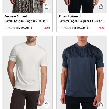
Emporio Armani
Emporio Armani
Pamuk Karışımlı Logolu Slim Fit Bisiklet Yaka Erkek T Shirt
Tamamı Logolu Regular Fit Bisiklet Yaka Erkek T Shirt
8.999,00
TL
5.399,40
TL
10.999,00
TL
8.799,20
TL
-%
40
-%
20