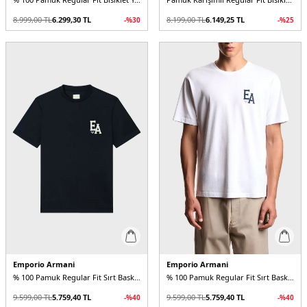
8.999,00
TL
6.299,30
TL
8.199,00
TL
6.149,25
TL
-%
30
-%
25
Emporio Armani
Emporio Armani
% 100 Pamuk Regular Fit Sırt Baskılı Erkek T Shirt
% 100 Pamuk Regular Fit Sırt Baskılı Erkek T Shirt
9.599,00
TL
5.759,40
TL
9.599,00
TL
5.759,40
TL
-%
40
-%
40