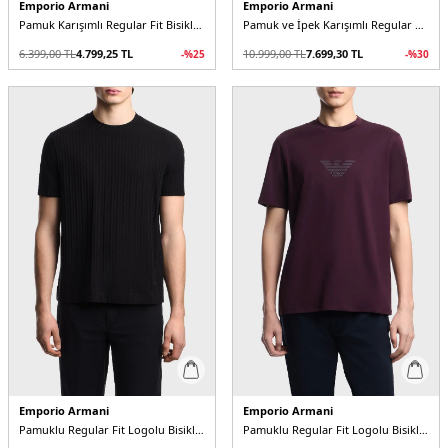
Emporio Armani
Emporio Armani
Pamuk Karışımlı Regular Fit Bisiklet Yaka Erkek T Shirt
Pamuk ve İpek Karışımlı Regular Fit Bisiklet Yaka Erkek T Shirt
6.399,00
TL
4.799,25
TL
10.999,00
TL
7.699,30
TL
-%
25
-%
30
Emporio Armani
Emporio Armani
Pamuklu Regular Fit Logolu Bisiklet Yaka Erkek T Shirt
Pamuklu Regular Fit Logolu Bisiklet Yaka Erkek T Shirt