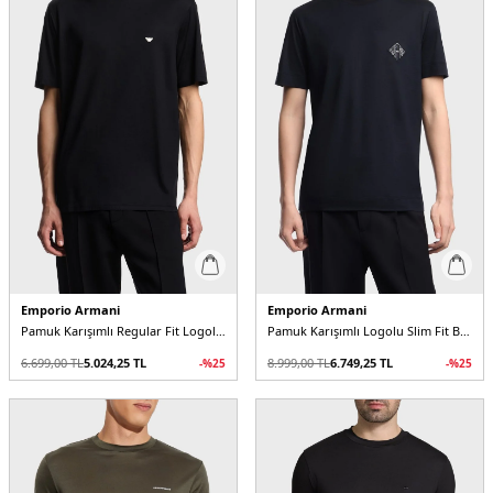
Emporio Armani
Emporio Armani
Pamuk Karışımlı Regular Fit Logolu Erkek T Shirt
Pamuk Karışımlı Logolu Slim Fit Bisiklet Yaka Erkek T Shirt
6.699,00
TL
5.024,25
TL
8.999,00
TL
6.749,25
TL
-%
25
-%
25