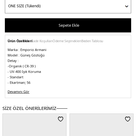
Sepete Ekle
Ürün Özellikleri
İade Koşulları
Ödeme Seçenekleri
Beden Tablosu
Marka :
Emporio Armani
Model :
Güneş Gözlüğü
Detay :
-Organik ( CR-39 )
- UV-400 Işık Koruma
- Standart
- Ekartman; 56
- Köprü genişliği 17 mm
Devamını Gör
- Sap uzunluğu 140 mm
- Ön malzeme plastik, lensler plastik
- Çerçeve lacivert
SİZE ÖZEL ÖNERİLERİMİZ
- Cam rengi degrade mavi
- 2 ( İki ) Yıl Garanti
- Orijinal Kılıf
5DE10EA403358644L56.12