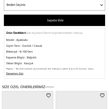
Sepete Ekle
Ürün Özellikleri
İade Koşulları
Ödeme Seçenekleri
Beden Tablosu
Model :
Ayakkabı
Giyim Tarzı :
Günlük / Casual
Materyal :
% 100 Deri
Kapama Bilgisi :
Bağcıklı
Taban Bilgisi :
Kauçuk
Detay :
-İkonik kartal ve kontrast dış tabana sahip kauçuk logolu arka
sekme
Devamını Gör
-Hafif ve esnektir
Üretim Yeri :
Endonezya
5DY1X4X264XN001T844.25
SİZE ÖZEL ÖNERİLERİMİZ