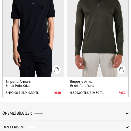
Emporio Armani
Emporio Armani
Erkek Polo Yaka
Erkek Polo Yaka
8.499,00
TL
5.949,30
TL
-%
30
9.599,00
TL
6.719,30
TL
-%
30
ÖNEMLİ BİLGİLER
HIZLI ERİŞİM