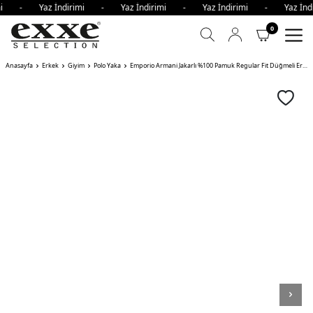
rimi - Yaz İndirimi - Yaz İndirimi - Yaz İndirimi - Yaz İ
0
Anasayfa
Erkek
Giyim
Polo Yaka
Emporio Armani Jakarlı %100 Pamuk Regular Fit Düğmeli Erkek Polo Yaka T Shirt