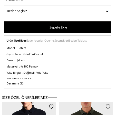
Sepete Ekle
Ürün Özellikleri
İade Koşulları
Ödeme Seçenekleri
Beden Tablosu
Model :
T-shirt
Giyim Tarzı :
Günlük/Casual
Desen :
Jakarlı
Materyal :
% 100 Pamuk
Yaka Bilgisi :
Düğmeli Polo Yaka
Kol Bilgisi :
Kısa Kol
Devamını Gör
Kalıp Bilgisi :
Regular Fit
Detay :
-3D Efektli kabartmalı logo baskıları
SİZE ÖZEL ÖNERİLERİMİZ
Üretim Yeri :
Türkiye
5DY1EM001729AF14874F1053.69